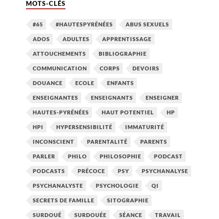
MOTS-CLÉS
#65
#HAUTESPYRÉNÉES
ABUS SEXUELS
ADOS
ADULTES
APPRENTISSAGE
ATTOUCHEMENTS
BIBLIOGRAPHIE
COMMUNICATION
CORPS
DEVOIRS
DOUANCE
ECOLE
ENFANTS
ENSEIGNANTES
ENSEIGNANTS
ENSEIGNER
HAUTES-PYRÉNÉES
HAUT POTENTIEL
HP
HPI
HYPERSENSIBILITÉ
IMMATURITÉ
INCONSCIENT
PARENTALITÉ
PARENTS
PARLER
PHILO
PHILOSOPHIE
PODCAST
PODCASTS
PRÉCOCE
PSY
PSYCHANALYSE
PSYCHANALYSTE
PSYCHOLOGIE
QI
SECRETS DE FAMILLE
SITOGRAPHIE
SURDOUÉ
SURDOUÉE
SÉANCE
TRAVAIL