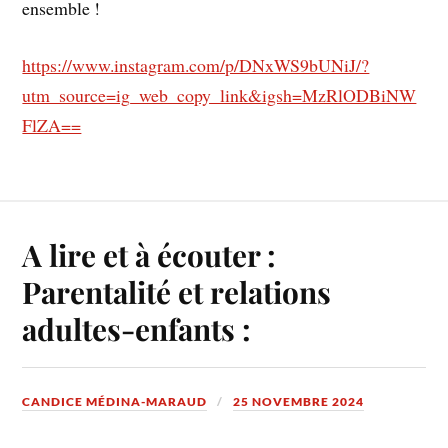
ensemble !
https://www.instagram.com/p/DNxWS9bUNiJ/?
utm_source=ig_web_copy_link&igsh=MzRlODBiNW
FlZA==
A lire et à écouter :
Parentalité et relations
adultes-enfants :
CANDICE MÉDINA-MARAUD
25 NOVEMBRE 2024