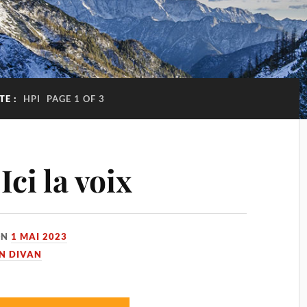
TE :
HPI
PAGE 1 OF 3
Ici la voix
ON
1 MAI 2023
UN DIVAN