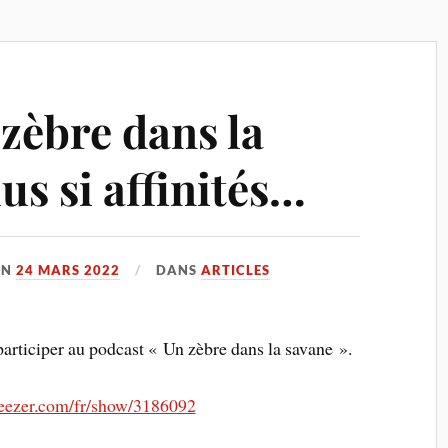
zèbre dans la
us si affinités…
ON
24 MARS 2022
DANS
ARTICLES
e participer au podcast « Un zèbre dans la savane ».
eezer.com/fr/show/3186092