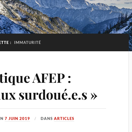
ETTE :
IMMATURITÉ
tique AFEP :
aux surdoué.e.s »
ON
7 JUIN 2019
DANS
ARTICLES