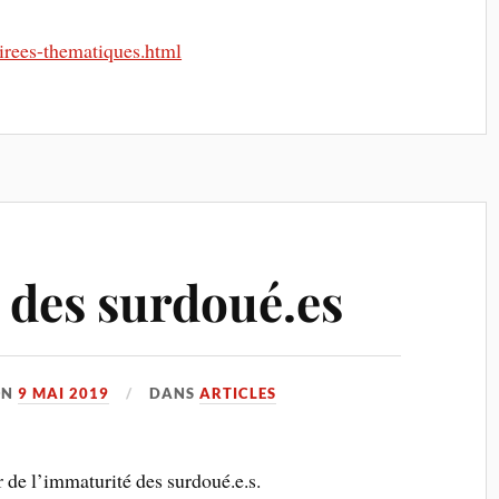
irees-thematiques.html
 des surdoué.es
ON
9 MAI 2019
DANS
ARTICLES
r de l’immaturité des surdoué.e.s.