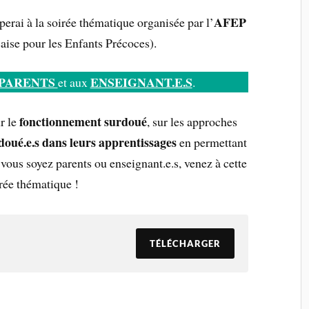
AFEP
perai à la soirée thématique organisée par l’
aise pour les Enfants Précoces).
PARENTS
ENSEIGNANT.E.S
et aux
.
fonctionnement surdoué
r le
, sur les approches
oué.e.s dans leurs apprentissages
en permettant
e vous soyez parents ou enseignant.e.s, venez à cette
rée thématique !
TÉLÉCHARGER