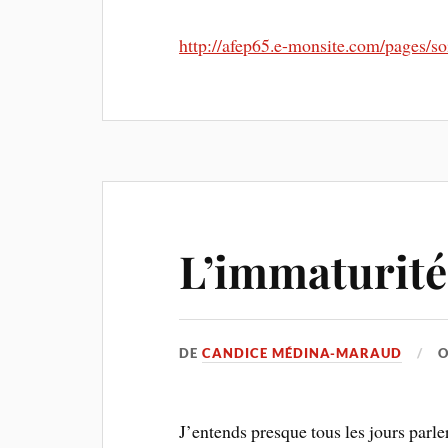
http://afep65.e-monsite.com/pages/so
L’immaturité
DE
CANDICE MÉDINA-MARAUD
J’entends presque tous les jours parle