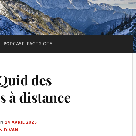
:
PODCAST
PAGE 2 OF 5
 Quid des
s à distance
ON
14 AVRIL 2023
UN DIVAN